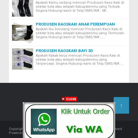
Apakah Kamu sedang mencari Produsen Kaos Kaki di
sekitar kota atau wilayah kabupatenmu yang Terbaik.
Segera Hubungi kami di Telp/SMS/WA : 08...
PRODUSEN KAOSKAKI ANAK PEREMPUAN
Apakah Ibu berulang mencari Produsen Kaos Kaki di
sekitar kota atau wilayah kabupatenmu yang Termurah.
Segera Hubungi kami di Telp/SMS/WA : ...
PRODUSEN KAOSKAKI BAYI 3D
Apakah Kakak terus mencari Produsen Kaos Kaki di
sekitar kota atau wilayah kabupatenmu yang
Terpercaya. Segera Hubungi kami di Telp/SMS/WA :...
↑
Copyright © 2018 -
Produsen Kaos Kaki Indonesia
- All rights reserved
Powered by
KaosKaki.co.id