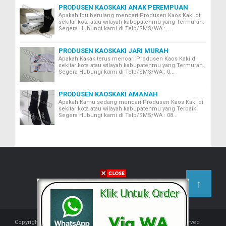
PRODUSEN KAOSKAKI ANAK PEREMPUAN
Apakah Ibu berulang mencari Produsen Kaos Kaki di
sekitar kota atau wilayah kabupatenmu yang Termurah.
Segera Hubungi kami di Telp/SMS/WA : ...
PRODUSEN KAOSKAKI JARI MURAH
Apakah Kakak terus mencari Produsen Kaos Kaki di
sekitar kota atau wilayah kabupatenmu yang Termurah.
Segera Hubungi kami di Telp/SMS/WA : 0...
PRODUSEN KAOSKAKI AMANAH
Apakah Kamu sedang mencari Produsen Kaos Kaki di
sekitar kota atau wilayah kabupatenmu yang Terbaik.
Segera Hubungi kami di Telp/SMS/WA : 08...
↑
Copyright © 2018 -
Produsen Kaos Kaki Indonesia
- All rights reserved